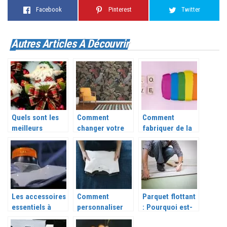
Facebook
Pinterest
Twitter
Autres Articles À Découvrir
Quels sont les
Comment
Comment
meilleurs
changer votre
fabriquer de la
accessoires
papier peint en
pâte à modeler
noël ?
toute simplicité
?
?
Les accessoires
Comment
Parquet flottant
essentiels à
personnaliser
: Pourquoi est-
avoir dans votre
ses t-shirt et
ce intéressant