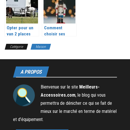
voiture
textiles en
et comment s’y
express ?
prendre ?
Opter pour un
Comment
van 2 places
choisir ses
pour
figurines POP ?
transporter vos
Catégorie
Maison
chevaux
A PROPOS
Bienvenue sur le site
Meilleurs-
Accessoires.com
, le blog qui vous
permettra de dénicher ce qui se fait de
mieux sur le marché en terme de matériel
et d’équipement.