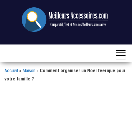
Skip
to
the
content
Comparatif,
Meilleurs-
Test et Avis
Accessoires.com
des
Meilleurs
Accessoires
Accueil
»
Maison
»
Comment organiser un Noël féerique pour
votre famille ?