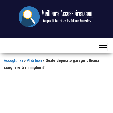
Vai
al
contenuto
Confronto,
Meilleurs-
test e
Accessoires.com
revisione
dei
migliori
accessori
Accoglienza
»
Al di fuori
»
Quale deposito garage officina
scegliere tra i migliori?