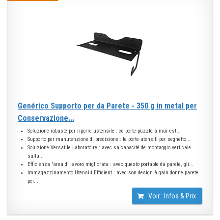
Genérico Supporto per da Parete - 350 g in metal per
Conservazione...
Soluzione robuste per riporre ustensile : ce porte-puzzle à mur est...
Supporto per manutenzione di precisione : le porte-utensili per seghetto...
Soluzione Versatile Laboratoire : avec sa capacité de montaggio verticale
sulla...
Efficienza 'area di lavoro migliorata : avec questo portable da parete, gli...
Immagazzinamento Utensili Efficient : avec son design à gain donne parete
per...
Voir : Infos & Prix