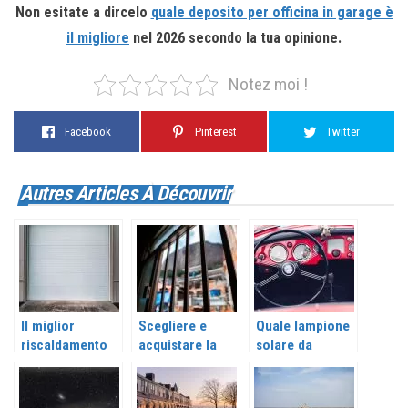
Non esitate a dircelo
quale deposito per officina in garage è
il migliore
nel 2026 secondo la tua opinione.
Notez moi !
Facebook
Pinterest
Twitter
Autres Articles À Découvrir
Il miglior
Scegliere e
Quale lampione
riscaldamento
acquistare la
solare da
per officina
migliore molla
esterno
garage nel 2026
per porta
scegliere tra i
secondo il mio
basculante da
migliori?