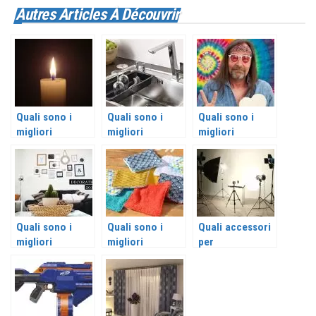
Autres Articles À Découvrir
Quali sono i
Quali sono i
Quali sono i
migliori
migliori
migliori
accessori per
accessori per
accessori
candele?
lavello?
hippie?
Quali sono i
Quali sono i
Quali accessori
migliori
migliori
per
accessori
accessori
l’illuminazione
decorativi?
riutilizzabili?
fotografica
sono i migliori?