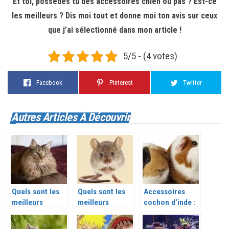
Et toi, possèdes tu des accessoires chien ou pas ? Est-ce
les meilleurs ? Dis moi tout et donne moi ton avis sur ceux
que j’ai sélectionné dans mon article !
5/5 - (4 votes)
Facebook
Pinterest
Twitter
Autres Articles À Découvrir
Quels sont les
Quels sont les
Accessoires
meilleurs
meilleurs
cochon d’inde :
accessoires
accessoires
Quels sont les
chat ?
rongeurs ?
meilleurs ?