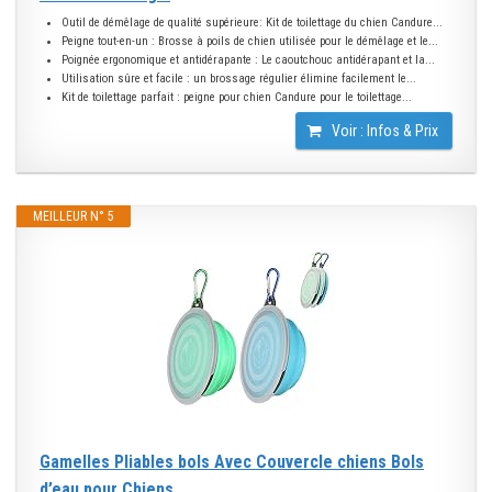
Outil de démêlage de qualité supérieure: Kit de toilettage du chien Candure...
Peigne tout-en-un : Brosse à poils de chien utilisée pour le démêlage et le...
Poignée ergonomique et antidérapante : Le caoutchouc antidérapant et la...
Utilisation sûre et facile : un brossage régulier élimine facilement le...
Kit de toilettage parfait : peigne pour chien Candure pour le toilettage...
Voir : Infos & Prix
MEILLEUR N° 5
Gamelles Pliables bols Avec Couvercle chiens Bols
d’eau pour Chiens...