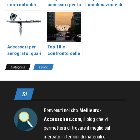
confronto dei
accessori per la
combinazione di
migliori coltelli
pittura: cosa
pittori nel 2026
da pittura 2026
sono nel 2026?
Accessori per
Top 10 e
aerografo: quali
confronto delle
sono i migliori?
migliori spatole
liscianti 2026
Categoria
Lavori
DI
Benvenuti nel sito
Meilleurs-
Accessoires.com
, il blog che vi
permetterà di trovare il meglio sul
mercato in termini di materiali e