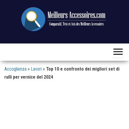
Vai
al
contenuto
Confronto,
Meilleurs-
test e
Accessoires.com
revisione
dei
migliori
accessori
Accoglienza
»
Lavori
»
Top 10 e confronto dei migliori set di
rulli per vernice del 2024