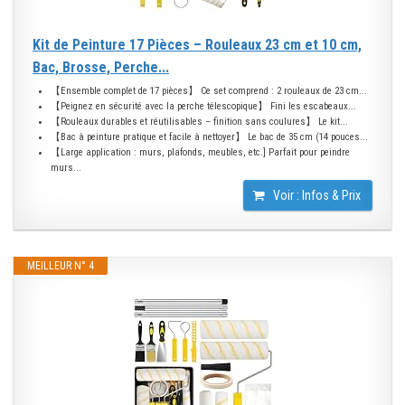
Kit de Peinture 17 Pièces – Rouleaux 23 cm et 10 cm,
Bac, Brosse, Perche...
【Ensemble complet de 17 pièces】 Ce set comprend : 2 rouleaux de 23 cm...
【Peignez en sécurité avec la perche télescopique】 Fini les escabeaux...
【Rouleaux durables et réutilisables – finition sans coulures】 Le kit...
【Bac à peinture pratique et facile à nettoyer】 Le bac de 35 cm (14 pouces...
【Large application : murs, plafonds, meubles, etc.] Parfait pour peindre
murs...
Voir : Infos & Prix
MEILLEUR N° 4