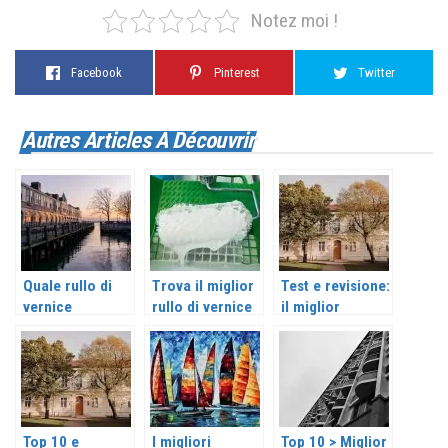
Notez moi !
Facebook
Pinterest
Twitter
Autres Articles À Découvrir
Quale rullo di
Trova il miglior
Test e revisione:
vernice
rullo di vernice
il miglior
scegliere tra i
con manico nel
vassoio di
migliori?
2026
vernice del 2026
Top 10 e
I migliori
Top 10 > Miglior