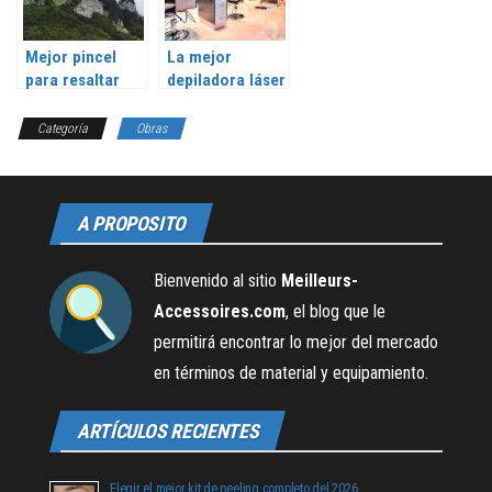
Mejor pincel
La mejor
para resaltar
depiladora láser
2026:
permanente >
comparación,
Comparación,
Categoría
Obras
prueba y
prueba y reseña
revisión
A PROPOSITO
Bienvenido al sitio
Meilleurs-
Accessoires.com
, el blog que le
permitirá encontrar lo mejor del mercado
en términos de material y equipamiento.
ARTÍCULOS RECIENTES
Elegir el mejor kit de peeling completo del 2026