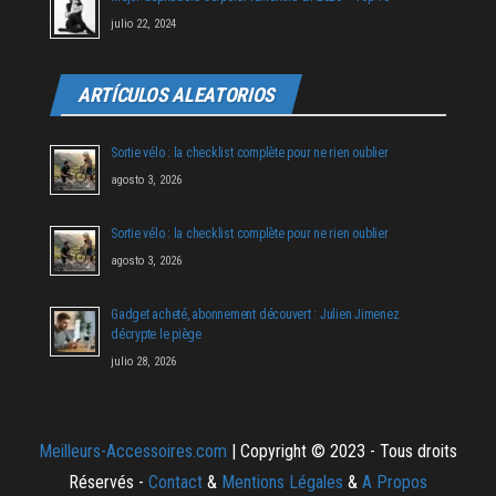
julio 22, 2024
ARTÍCULOS ALEATORIOS
Sortie vélo : la checklist complète pour ne rien oublier
agosto 3, 2026
Sortie vélo : la checklist complète pour ne rien oublier
agosto 3, 2026
Gadget acheté, abonnement découvert : Julien Jimenez
décrypte le piège
julio 28, 2026
Meilleurs-Accessoires.com
| Copyright © 2023 - Tous droits
Réservés -
Contact
&
Mentions Légales
&
A Propos