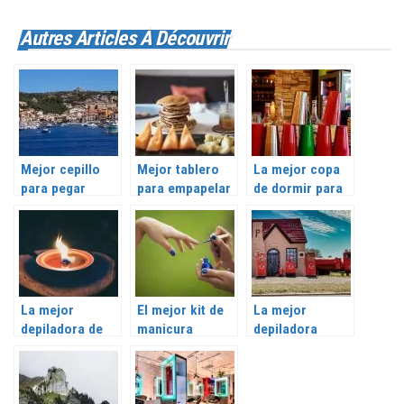
Autres Articles À Découvrir
Mejor cepillo
Mejor tablero
La mejor copa
para pegar
para empapelar
de dormir para
tapices >
> Prueba,
mujeres >
Comparación,
revisión y
Prueba, reseña
prueba y reseña
comparación
y comparación
La mejor
El mejor kit de
La mejor
depiladora de
manicura
depiladora
oídos > Prueba,
completo >
Philips >
reseña y
Comparación,
Comparación,
comparación
prueba y reseña
prueba y reseña