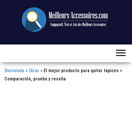
Saltar
al
contenido
Comparación,
Meilleurs-
Prueba y
Accessoires.com
Review de los
Mejores
Accesorios
Bienvenida
»
Obras
»
El mejor producto para quitar tapices >
Comparación, prueba y reseña