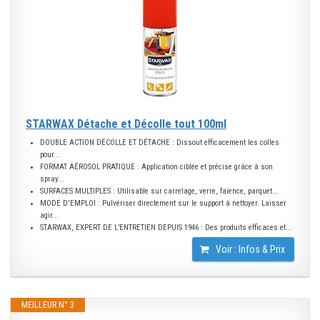
STARWAX Détache et Décolle tout 100ml
DOUBLE ACTION DÉCOLLE ET DÉTACHE : Dissout efficacement les colles
pour...
FORMAT AÉROSOL PRATIQUE : Application ciblée et précise grâce à son
spray...
SURFACES MULTIPLES : Utilisable sur carrelage, verre, faïence, parquet...
MODE D'EMPLOI : Pulvériser directement sur le support à nettoyer. Laisser
agir...
STARWAX, EXPERT DE L’ENTRETIEN DEPUIS 1946 : Des produits efficaces et...
Voir : Infos & Prix
MEILLEUR N° 3