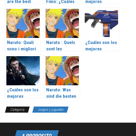
are the best
Fimo: ¿Cuáles
mejores
accessories?
son los
accesorios para
mejores?
guitarra?
Naruto: Quali
Naruto : Quels
¿Cuáles son los
sono i migliori
sont les
mejores
accessori?
meilleurs
accesorios
accessoires ?
nerf?
¿Cuáles son los
Naruto: Was
mejores
sind die besten
accesorios de
Accessoires?
Harry Potter?
Categoría
Juegos y juguetes
A PROPOSITO