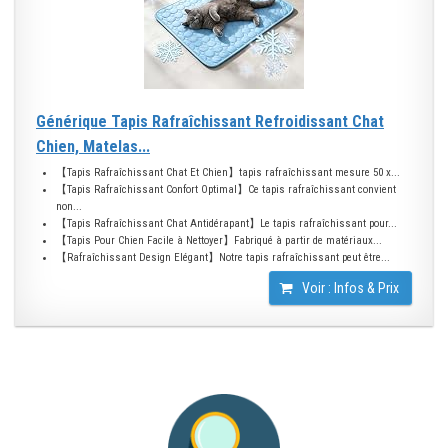
Générique Tapis Rafraîchissant Refroidissant Chat
Chien, Matelas...
【Tapis Rafraîchissant Chat Et Chien】tapis rafraîchissant mesure 50 x...
【Tapis Rafraîchissant Confort Optimal】Ce tapis rafraîchissant convient
non...
【Tapis Rafraîchissant Chat Antidérapant】Le tapis rafraîchissant pour...
【Tapis Pour Chien Facile à Nettoyer】Fabriqué à partir de matériaux...
【Rafraîchissant Design Elégant】Notre tapis rafraîchissant peut être...
Voir : Infos & Prix