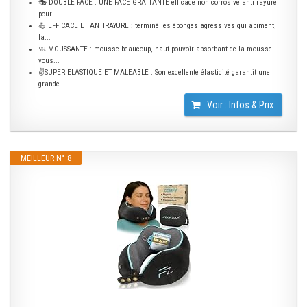
🎭 DOUBLE FACE : UNE FACE GRATTANTE efficace non corrosive anti rayure
pour...
💪 EFFICACE ET ANTIRAYURE : terminé les éponges agressives qui abiment,
la...
🧼 MOUSSANTE : mousse beaucoup, haut pouvoir absorbant de la mousse
vous...
✌SUPER ELASTIQUE ET MALEABLE : Son excellente élasticité garantit une
grande...
Voir : Infos & Prix
MEILLEUR N° 8