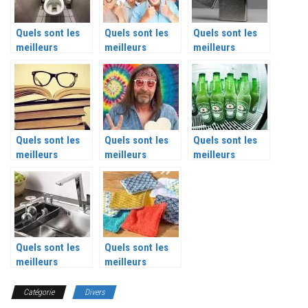
Quels sont les
Quels sont les
Quels sont les
meilleurs
meilleurs
meilleurs
accessoires
accessoires de
accessoires
toilettes ?
voyage pour
zippo ?
seniors ?
Quels sont les
Quels sont les
Quels sont les
meilleurs
meilleurs
meilleurs
accessoires
accessoires
accessoires
lecture ?
hippie ?
heineken en
2026 ?
Quels sont les
Quels sont les
meilleurs
meilleurs
accessoires
accessoires
évier ?
réutilisables ?
Catégorie
Divers