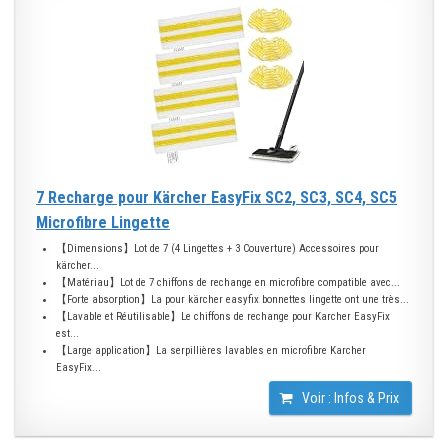
7 Recharge pour Kärcher EasyFix SC2, SC3, SC4, SC5
Microfibre Lingette
【Dimensions】Lot de 7 (4 Lingettes + 3 Couverture) Accessoires pour
kärcher...
【Matériau】Lot de 7 chiffons de rechange en microfibre compatible avec...
【Forte absorption】La pour kärcher easyfix bonnettes lingette ont une très...
【Lavable et Réutilisable】Le chiffons de rechange pour Karcher EasyFix
est...
【Large application】La serpillières lavables en microfibre Karcher
EasyFix...
Voir : Infos & Prix