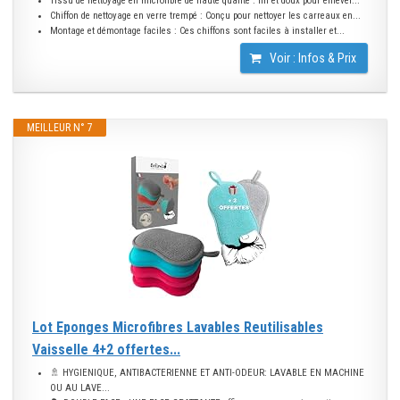
Tissu de nettoyage en microfibre de haute qualité : fin et doux pour enlever...
Chiffon de nettoyage en verre trempé : Conçu pour nettoyer les carreaux en...
Montage et démontage faciles : Ces chiffons sont faciles à installer et...
Voir : Infos & Prix
MEILLEUR N° 7
Lot Eponges Microfibres Lavables Reutilisables
Vaisselle 4+2 offertes...
🚿 HYGIENIQUE, ANTIBACTERIENNE ET ANTI-ODEUR: LAVABLE EN MACHINE
OU AU LAVE...