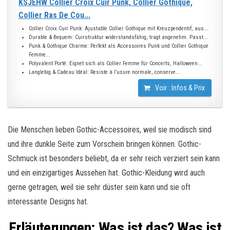
KSJEHW Collier Croix Cuir Punk, Collier Gothique,
Collier Ras De Cou...
Collier Croix Cuir Punk: Ajustable Collier Gothique mit Kreuzpendentif, aus...
Durable & Bequem: Cuirstruktur widerstandsfähig, tragt angenehm. Passt...
Punk & Gothique Charme: Perfekt als Accessoires Punk und Collier Gothique
Femme...
Polyvalent Porté: Eignet sich als Collier Femme für Concerts, Halloween...
Langlebig & Cadeau Idéal: Resiste à l’usure normale, conserve...
Voir : Infos & Prix
Die Menschen lieben Gothic-Accessoires, weil sie modisch sind
und ihre dunkle Seite zum Vorschein bringen können. Gothic-
Schmuck ist besonders beliebt, da er sehr reich verziert sein kann
und ein einzigartiges Aussehen hat. Gothic-Kleidung wird auch
gerne getragen, weil sie sehr düster sein kann und sie oft
interessante Designs hat.
Erläuterungen: Was ist das? Was ist