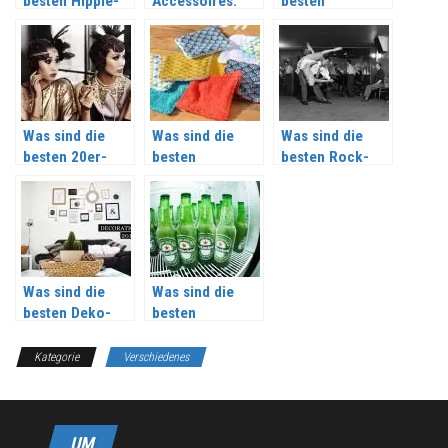
besten Hippie-
Accessoires:
besten
Accessoires?
Welche sind die
ethnischen
besten?
Accessoires?
Was sind die
Was sind die
Was sind die
besten 20er-
besten
besten Rock-
Jahre-
wiederverwendb
Accessoires?
Accessoires?
aren
Accessoires?
Was sind die
Was sind die
besten Deko-
besten
Accessoires?
Heineken-
Accessoires im
Kategorie
Verschiedenes
Jahr 2026?
UM