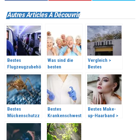
Autres Articles À Découvrir
Bestes
Was sind die
Vergleich >
Flugzeugzubehö
besten
Bestes
r 2026
Reiseaccessoire
Garagenregal
s für Senioren?
aus Metall im
Jahr 2026
Bestes
Bestes
Bestes Make-
Mückenschutzz
Krankenschwest
up-Haarband >
ubehör 2026
erzubehör 2026
Top 10 im Jahr
2026