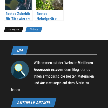
Bestes Zubehör
Bestes
für Tätowierer:
Nebelgerät >
Was soll man
Top 10 im Jahr
wählen?
2026
Kategorie
Hobbys
UM
Willkommen auf der Website
Meilleurs-
Accessoires.com
, dem Blog, der es
Ihnen ermöglicht, die besten Materialien
und Ausstattungen auf dem Markt zu
finden.
AKTUELLE ARTIKEL